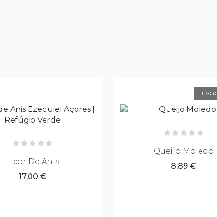
ESGOTADO
Queijo Moledo
Aguardente Vínica V
8,89 €
20,00 €