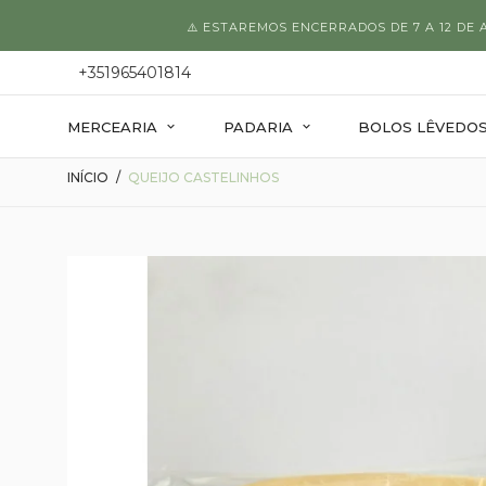
⚠️ ESTAREMOS ENCERRADOS DE 7 A 12 DE
+351965401814
MERCEARIA
PADARIA
BOLOS LÊVEDO
INÍCIO
QUEIJO CASTELINHOS