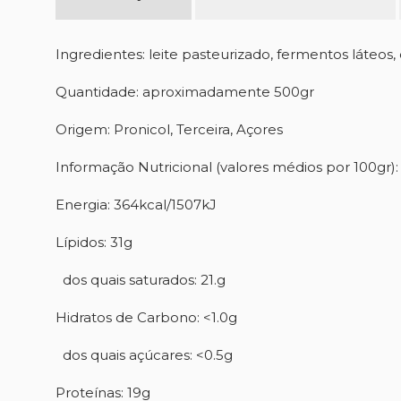
Ingredientes: leite pasteurizado, fermentos láteos, 
Quantidade: aproximadamente 500gr
CR
E
Origem: Pronicol, Terceira, Açores
NO
Informação Nutricional (valores médios por 100gr):
VO
MY
SU
Energia: 364kcal/1507kJ
Lípidos: 31g
dos quais saturados: 21.g
Hidratos de Carbono: <1.0g
dos quais açúcares: <0.5g
Proteínas: 19g