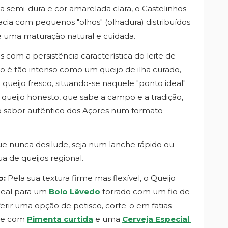
a semi-dura e cor amarelada clara, o Castelinhos
ia com pequenos "olhos" (olhadura) distribuídos
de uma maturação natural e cuidada.
 com a persistência característica do leite de
ão é tão intenso como um queijo de ilha curado,
eijo fresco, situando-se naquele "ponto ideal"
m queijo honesto, que sabe a campo e a tradição,
o sabor autêntico dos Açores num formato
e nunca desilude, seja num lanche rápido ou
 de queijos regional.
o:
Pela sua textura firme mas flexível, o Queijo
ideal para um
Bolo Lêvedo
torrado com um fio de
erir uma opção de petisco, corte-o em fatias
he com
Pimenta curtida
e uma
Cerveja Especial
.