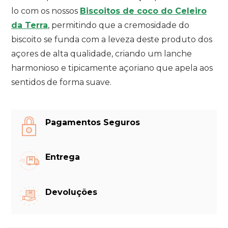
lo com os nossos
Biscoitos de coco do Celeiro
da Terra
, permitindo que a cremosidade do
biscoito se funda com a leveza deste produto dos
açores de alta qualidade, criando um lanche
harmonioso e tipicamente açoriano que apela aos
sentidos de forma suave.
Pagamentos Seguros
CRIAR LISTA DE DESEJOS
ENTRAR
Entrega
NOME DA LISTA DE DESEJOS
VOCÊ PRECISA ESTAR LOGADO PARA
MY WISHLISTS
SALVAR PRODUTOS EM SUA LISTA DE
DESEJOS.
Devoluções
CREATE NEW LIST
CRIAR LISTA
CANCELAR
ENTRAR
CANCELAR