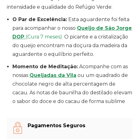
intensidade e qualidade do Refúgio Verde:
O Par de Excelência:
Esta aguardente foi feita
para acompanhar o nosso
Queijo de São Jorge
DOP
(Cura 7 meses).
O picante e a cristalização
do queijo encontram na doçura da madeira da
aguardente o equilíbrio perfeito.
CRIAR LISTA DE DESEJOS
Momento de Meditação:
Acompanhe com as
ENTRAR
nossas
Queijadas da Vila
ou um quadrado de
chocolate negro de alta percentagem de
NOME DA LISTA DE DESEJOS
VOCÊ PRECISA ESTAR LOGADO PARA
MY WISHLISTS
SALVAR PRODUTOS EM SUA LISTA DE
cacau. As notas de baunilha do destilado elevam
DESEJOS.
o sabor do doce e do cacau de forma sublime
CREATE NEW LIST
CRIAR LISTA
CANCELAR
ENTRAR
CANCELAR
DE DESEJOS
Pagamentos Seguros