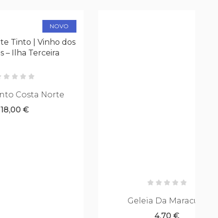
NOVO
orte
Geleia Da Maracujá
4,70 €