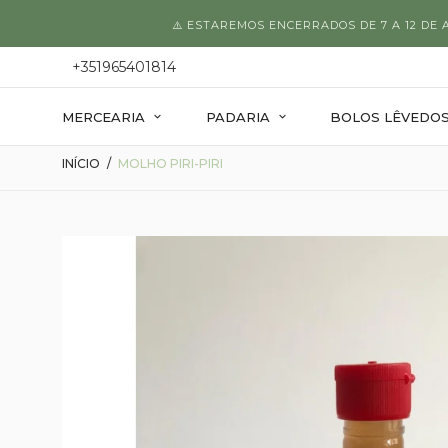
⚠️ ESTAREMOS ENCERRADOS DE 7 A 12 DE
+351965401814
MERCEARIA
PADARIA
BOLOS LÊVEDO
INÍCIO
MOLHO PIRI-PIRI