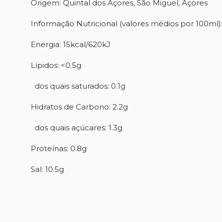
Origem: Quintal dos Açores, São Miguel, Açores
Informação Nutricional (valores médios por 100ml)
CR
E
Energia: 15kcal/620kJ
NO
VO
MY
Lípidos: <0.5g
SU
dos quais saturados: 0.1g
Hidratos de Carbono: 2.2g
dos quais açúcares: 1.3g
Proteínas: 0.8g
Sal: 10.5g