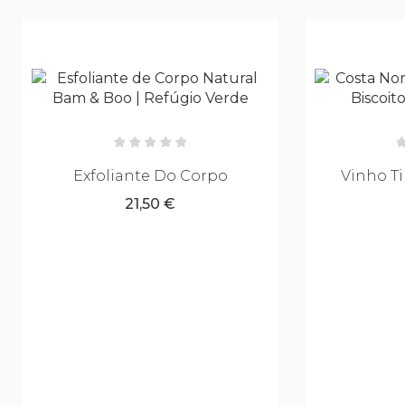
foliante Do Corpo
Vinho Tinto Costa N
21,50 €
18,00 €