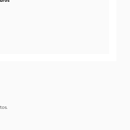
uros
tos.