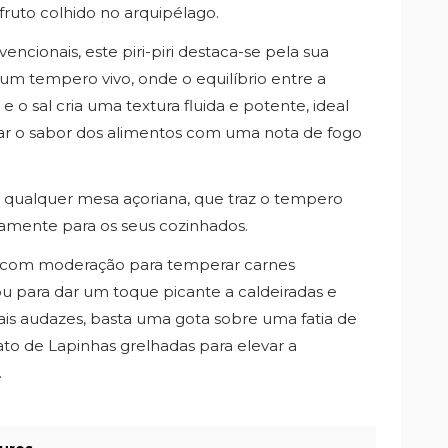
fruto colhido no arquipélago.
ncionais, este piri-piri destaca-se pela sua
um tempero vivo, onde o equilíbrio entre a
e o sal cria uma textura fluida e potente, ideal
ar o sabor dos alimentos com uma nota de fogo
qualquer mesa açoriana, que traz o tempero
retamente para os seus cozinhados.
e com moderação para temperar carnes
ou para dar um toque picante a caldeiradas e
ais audazes, basta uma gota sobre uma fatia de
o de Lapinhas grelhadas para elevar a
.