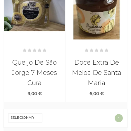
Queijo De São
Doce Extra De
Jorge 7 Meses
Meloa De Santa
Cura
Maria
9,00 €
6,00 €
CRIAR LISTA DE DESEJOS
ENTRAR
((MODALTITLE))
SELECIONAR
1
NOME DA LISTA DE DESEJOS
VOCÊ PRECISA ESTAR LOGADO PARA
MY WISHLISTS
((CONFIRMMESSAGE))
SALVAR PRODUTOS EM SUA LISTA DE