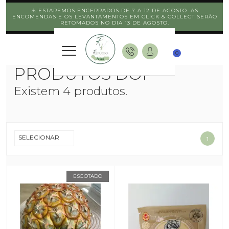
⚠️ ESTAREMOS ENCERRADOS DE 7 A 12 DE AGOSTO. AS
ENCOMENDAS E OS LEVANTAMENTOS EM CLICK & COLLECT SERÃO
RETOMADOS NO DIA 13 DE AGOSTO.
0
PRODUTOS DOP
Existem 4 produtos.
SELECIONAR
1
ESGOTADO