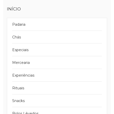
DESEJOS.
INÍCIO
CREATE NEW LIST
CELTEXT))
((MODALDELETETEXT))
CRIAR LISTA
CANCELAR
ENTRAR
CANCELAR
Padaria
DE DESEJOS
Chás
Especiais
Mercearia
Experiências
Rituais
Snacks
Bolos Lêvedos